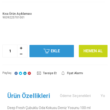
Kısa Ürün Açıklaması
9039225701001
EKLE
HEMEN AL
Paylaş:
Tavsiye Et
Fiyat Alarmı
Ürün Özellikleri
Ödeme Seçenekleri
Yorum
Deep Fresh Çubuklu Oda Kokusu Deniz Yosunu 100 ml