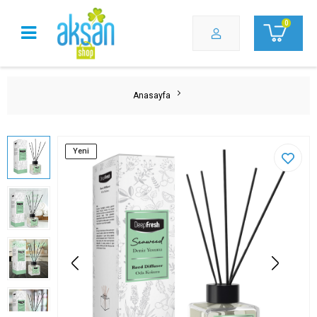
0
Anasayfa
Yeni