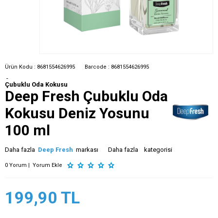
Ürün Kodu :
8681554626995
Barcode :
8681554626995
-
Çubuklu Oda Kokusu
Deep Fresh Çubuklu Oda
Kokusu Deniz Yosunu
100 ml
Daha fazla
Deep Fresh
markası
Daha fazla
kategorisi
0 Yorum |
Yorum Ekle
199,90
TL