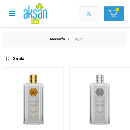
0
Anasayfa
Hijyen
Sırala