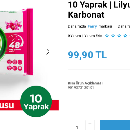
10 Yaprak | Lil
Karbonat
Daha fazla
Fairy
markası
Daha f
0 Yorum |
Yorum Ekle
99,90
TL
Kısa Ürün Açıklaması
9019373120101