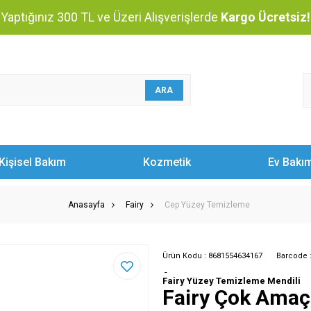
Yaptığınız 300 TL ve Üzeri Alışverişlerde
Kargo Ücretsiz!
ARA
Kişisel Bakım
Kozmetik
Ev Bakı
Anasayfa
Fairy
Cep Yüzey Temizleme
Ürün Kodu :
8681554634167
Barcode 
-
Fairy Yüzey Temizleme Mendili
Fairy Çok Amaç