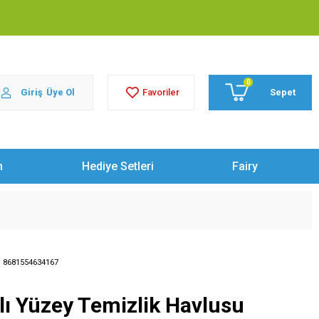
0
Giriş
Üye Ol
Sepet
Favoriler
m
Hediye Setleri
Fairy
:
8681554634167
lı Yüzey Temizlik Havlusu