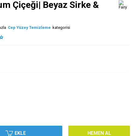
yum Çiçeği| Beyaz Sirke &
azla
Cep Yüzey Temizleme
kategorisi
EKLE
HEMEN AL