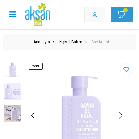
0
Anasayfa
Kişisel Bakım
Saç Kremi
Yeni