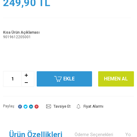
249,90
TL
Kısa Ürün Açıklaması
9019612205001
EKLE
HEMEN AL
Paylaş:
Tavsiye Et
Fiyat Alarmı
Ürün Özellikleri
Ödeme Seçenekleri
Yorum