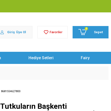
0
Giriş
Üye Ol
Sepet
Favoriler
m
Hediye Setleri
Fairy
:
8681554627800
Tutkuların Başkenti