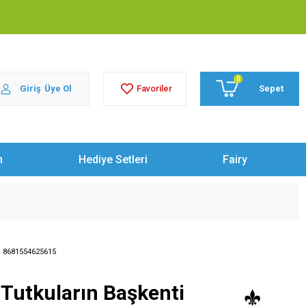
0
Giriş
Üye Ol
Sepet
Favoriler
m
Hediye Setleri
Fairy
:
8681554625615
Tutkuların Başkenti