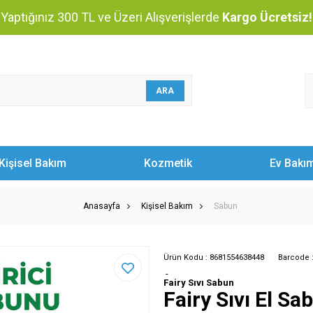
Yaptığınız 300 TL ve Üzeri Alışverişlerde
Kargo Ücretsiz!
ARA
Kişisel Bakım
Kozmetik
Ev Bakı
Anasayfa
Kişisel Bakım
Sabun
Ürün Kodu :
8681554638448
Barcode 
-
Fairy Sıvı Sabun
Fairy Sıvı El S