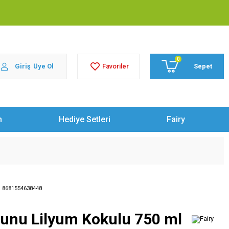
0
Giriş
Üye Ol
Sepet
Favoriler
m
Hediye Setleri
Fairy
:
8681554638448
abunu Lilyum Kokulu 750 ml