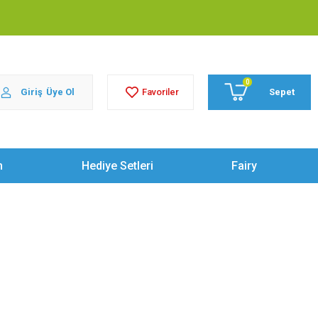
0
Giriş
Üye Ol
Sepet
Favoriler
m
Hediye Setleri
Fairy