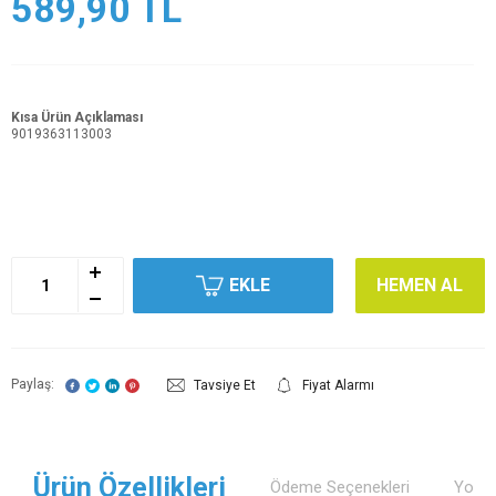
589,90
TL
Kısa Ürün Açıklaması
9019363113003
EKLE
HEMEN AL
Paylaş:
Tavsiye Et
Fiyat Alarmı
Ürün Özellikleri
Ödeme Seçenekleri
Yorum