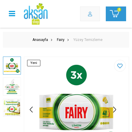
0
Anasayfa
Fairy
Yüzey Temizleme
Yeni