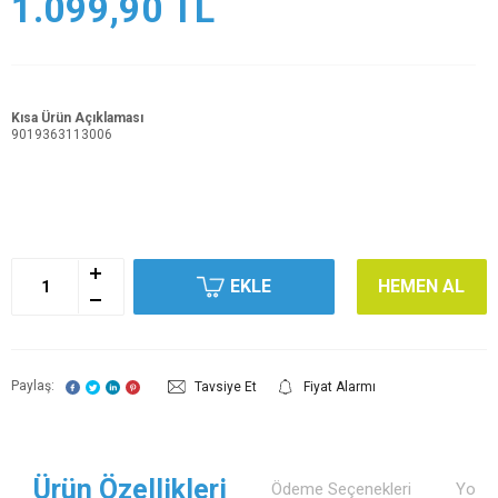
1.099,90
TL
Kısa Ürün Açıklaması
9019363113006
EKLE
HEMEN AL
Paylaş:
Tavsiye Et
Fiyat Alarmı
Ürün Özellikleri
Ödeme Seçenekleri
Yorum