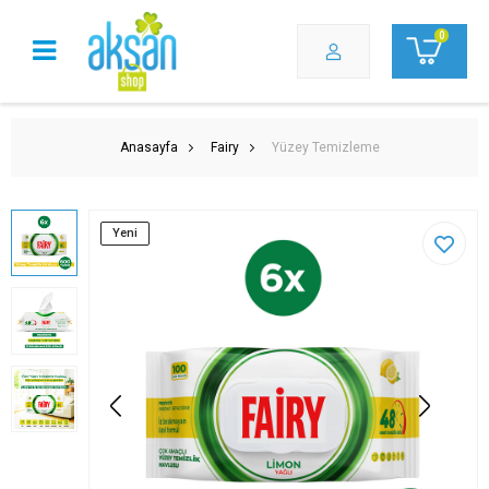
0
Anasayfa
Fairy
Yüzey Temizleme
Yeni