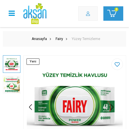
0
Anasayfa
Fairy
Yüzey Temizleme
Yeni